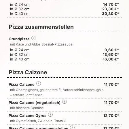
in Ø 24 cm
14,70 €*
in Ø 32 cm
23,30 €*
in Ø 40 cm
30,30 €*
Pizza zusammenstellen
Grundpizza
i
mit Käse und Aldos Spezial-Pizzasauce
in Ø 24 cm
9,60 €*
in Ø 32 cm
13,60 €*
in Ø 40 cm
16,00 €*
Pizza Calzone
Pizza Calzone
i
11,70 €*
mit Champignons, gekochtem Ei, Vorderschinkenerzeugnis
• enthällt Formfleisch
Pizza Calzone (vegetarisch)
i
11,70 €*
mit frischem Gemüse
Pizza Calzone Gyros
i
12,70 €*
mit Gyrosfleisch, Zwiebeln, Tsatsiki
Pizza Calzone zusammenstellen
i
12,70 €*