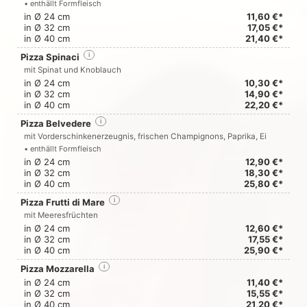
• enthällt Formfleisch
in Ø 24 cm
11,60 €*
in Ø 32 cm
17,05 €*
in Ø 40 cm
21,40 €*
Pizza Spinaci
i
mit Spinat und Knoblauch
in Ø 24 cm
10,30 €*
in Ø 32 cm
14,90 €*
in Ø 40 cm
22,20 €*
Pizza Belvedere
i
mit Vorderschinkenerzeugnis, frischen Champignons, Paprika, Ei
• enthällt Formfleisch
in Ø 24 cm
12,90 €*
in Ø 32 cm
18,30 €*
in Ø 40 cm
25,80 €*
Pizza Frutti di Mare
i
mit Meeresfrüchten
in Ø 24 cm
12,60 €*
in Ø 32 cm
17,55 €*
in Ø 40 cm
25,90 €*
Pizza Mozzarella
i
in Ø 24 cm
11,40 €*
in Ø 32 cm
15,55 €*
in Ø 40 cm
21,20 €*