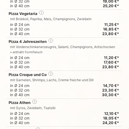
in Ø 32 cm
19,00 €*
in Ø 40 cm
25,20 €*
Pizza Vegetaria
i
mit Brokkoli, Paprika, Mais, Champignons, Zwiebeln
in Ø 24 cm
11,25 €*
in Ø 32 cm
16,85 €*
in Ø 40 cm
23,80 €*
Pizza 4 Jahreszeiten
i
mit Vorderschinkenerzeugnis, Salami, Champignons, Artischocken
• enthällt Formfleisch
in Ø 24 cm
11,20 €*
in Ø 32 cm
17,60 €*
in Ø 40 cm
23,80 €*
Pizza Croque und Co
i
mit Garnelen, Shrimps, Lachs, Creme fraiche und Dill
in Ø 24 cm
14,70 €*
in Ø 32 cm
23,30 €*
in Ø 40 cm
30,30 €*
Pizza Athen
i
mit Gyros, Zwiebeln, Tsatsiki
in Ø 24 cm
12,10 €*
in Ø 32 cm
18,05 €*
in Ø 40 cm
24,20 €*