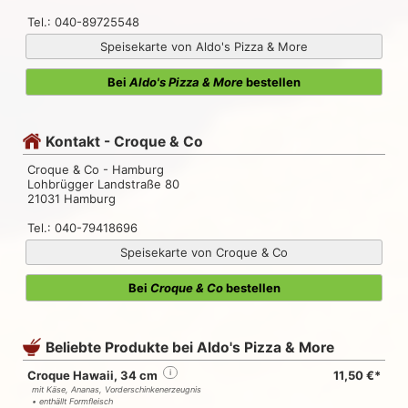
Tel.: 040-89725548
Speisekarte von Aldo's Pizza & More
Bei
Aldo's Pizza & More
bestellen
Kontakt - Croque & Co
Croque & Co - Hamburg
Lohbrügger Landstraße 80
21031 Hamburg
Tel.: 040-79418696
Speisekarte von Croque & Co
Bei
Croque & Co
bestellen
Beliebte Produkte bei Aldo's Pizza & More
Croque Hawaii, 34 cm
i
11,50 €*
mit Käse, Ananas, Vorderschinkenerzeugnis
• enthällt Formfleisch