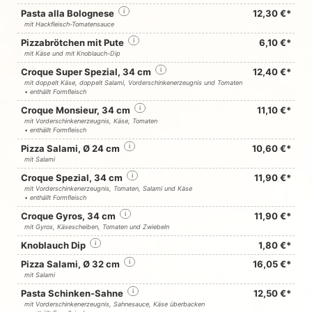
Pasta alla Bolognese
i
12,30 €*
mit Hackfleisch-Tomatensauce
Pizzabrötchen mit Pute
i
6,10 €*
mit Käse und mit Knoblauch-Dip
Croque Super Spezial, 34 cm
i
12,40 €*
mit doppelt Käse, doppelt Salami, Vorderschinkenerzeugnis und Tomaten
• enthällt Formfleisch
Croque Monsieur, 34 cm
i
11,10 €*
mit Vorderschinkenerzeugnis, Käse, Tomaten
• enthällt Formfleisch
Pizza Salami, Ø 24 cm
i
10,60 €*
mit Salami
Croque Spezial, 34 cm
i
11,90 €*
mit Vorderschinkenerzeugnis, Tomaten, Salami und Käse
• enthällt Formfleisch
Croque Gyros, 34 cm
i
11,90 €*
mit Gyros, Käsescheiben, Tomaten und Zwiebeln
Knoblauch Dip
i
1,80 €*
Pizza Salami, Ø 32 cm
i
16,05 €*
mit Salami
Pasta Schinken-Sahne
i
12,50 €*
mit Vorderschinkenerzeugnis, Sahnesauce, Käse überbacken