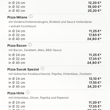
in Ø 24 cm
12,20 €*
in Ø 32 cm
19,00 €*
in Ø 40 cm
25,20 €*
Pizza Milano
i
mit Vorderschinkenerzeugnis, Brokkoli und Sauce hollandaise
• enthällt Formfleisch
in Ø 24 cm
11,25 €*
in Ø 32 cm
17,85 €*
in Ø 40 cm
24,80 €*
Pizza Bacon
i
mit Bacon, Zwiebeln, Mais, BBQ-Sauce
in Ø 24 cm
11,25 €*
in Ø 32 cm
17,35 €*
in Ø 40 cm
24,80 €*
Pizza Sucuk Spezial
i
mit türkischer Knoblauchwurst, Paprika, Hirtenkäse, Zwiebeln
in Ø 24 cm
12,10 €*
in Ø 32 cm
17,55 €*
in Ø 40 cm
24,20 €*
Pizza Hirte
i
mit Hirtenkäse, Oliven, Paprika und Peperoni
in Ø 24 cm
11,20 €*
in Ø 32 cm
17,35 €*