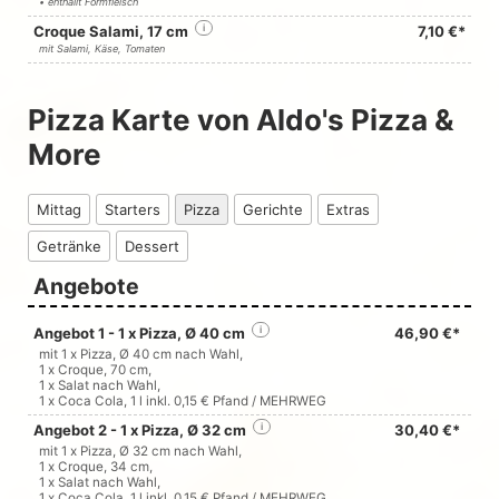
• enthällt Formfleisch
Croque Salami, 17 cm
i
7,10 €*
mit Salami, Käse, Tomaten
Pizza Karte von Aldo's Pizza &
More
Mittag
Starters
Pizza
Gerichte
Extras
Getränke
Dessert
Angebote
Angebot 1 - 1 x Pizza, Ø 40 cm
i
46,90 €*
mit 1 x Pizza, Ø 40 cm nach Wahl,
1 x Croque, 70 cm,
1 x Salat nach Wahl,
1 x
Coca Cola
, 1 l inkl. 0,15 € Pfand / MEHRWEG
Angebot 2 - 1 x Pizza, Ø 32 cm
i
30,40 €*
mit 1 x Pizza, Ø 32 cm nach Wahl,
1 x Croque, 34 cm,
1 x Salat nach Wahl,
1 x
Coca Cola
, 1 l inkl. 0,15 € Pfand / MEHRWEG