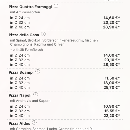
Pizza Quattro Formaggi
i
mit 4 x Käsesorten
in Ø 24 cm
14,60 €*
in Ø 32 cm
20,20 €*
in Ø 40 cm
28,90 €*
Pizza della Casa
i
mit Spinat, Brokkoli, Vorderschinkenerzeugnis, frischen
Champignons, Paprika und Oliven
• enthällt Formfleisch
in Ø 24 cm
14,00 €*
in Ø 32 cm
20,10 €*
in Ø 40 cm
28,50 €*
Pizza Scampi
i
in Ø 24 cm
11,50 €*
in Ø 32 cm
18,00 €*
in Ø 40 cm
25,70 €*
Pizza Napoli
i
mit Anchovis und Kapern
in Ø 24 cm
10,90 €*
in Ø 32 cm
15,55 €*
in Ø 40 cm
22,20 €*
Pizza Aldos
i
mit Garnelen, Shrimps, Lachs, Creme fraiche und Dill