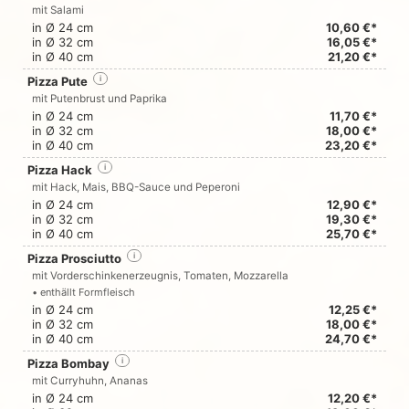
mit Salami
in Ø 24 cm
10,60 €*
in Ø 32 cm
16,05 €*
in Ø 40 cm
21,20 €*
Pizza Pute
i
mit Putenbrust und Paprika
in Ø 24 cm
11,70 €*
in Ø 32 cm
18,00 €*
in Ø 40 cm
23,20 €*
Pizza Hack
i
mit Hack, Mais, BBQ-Sauce und Peperoni
in Ø 24 cm
12,90 €*
in Ø 32 cm
19,30 €*
in Ø 40 cm
25,70 €*
Pizza Prosciutto
i
mit Vorderschinkenerzeugnis, Tomaten, Mozzarella
• enthällt Formfleisch
in Ø 24 cm
12,25 €*
in Ø 32 cm
18,00 €*
in Ø 40 cm
24,70 €*
Pizza Bombay
i
mit Curryhuhn, Ananas
in Ø 24 cm
12,20 €*