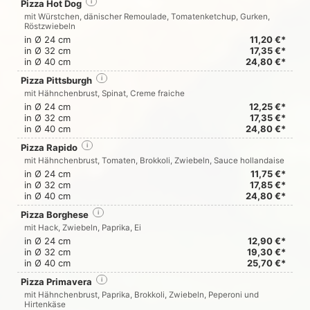
Pizza Hot Dog
i
mit Würstchen, dänischer Remoulade, Tomatenketchup, Gurken,
Röstzwiebeln
in Ø 24 cm
11,20 €*
in Ø 32 cm
17,35 €*
in Ø 40 cm
24,80 €*
Pizza Pittsburgh
i
mit Hähnchenbrust, Spinat, Creme fraiche
in Ø 24 cm
12,25 €*
in Ø 32 cm
17,35 €*
in Ø 40 cm
24,80 €*
Pizza Rapido
i
mit Hähnchenbrust, Tomaten, Brokkoli, Zwiebeln, Sauce hollandaise
in Ø 24 cm
11,75 €*
in Ø 32 cm
17,85 €*
in Ø 40 cm
24,80 €*
Pizza Borghese
i
mit Hack, Zwiebeln, Paprika, Ei
in Ø 24 cm
12,90 €*
in Ø 32 cm
19,30 €*
in Ø 40 cm
25,70 €*
Pizza Primavera
i
mit Hähnchenbrust, Paprika, Brokkoli, Zwiebeln, Peperoni und
Hirtenkäse